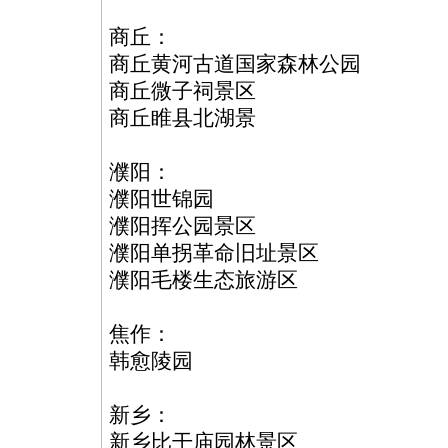
商丘：
商丘黄河古道国家森林公园
商丘微子祠景区
商丘睢县北湖景
濮阳：
濮阳世锦园
濮阳挥公园景区
濮阳单拐革命旧址景区
濮阳毛楼生态旅游区
焦作：
韩愈陵园
新乡：
新乡比干庙园林景区