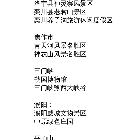
洛宁县神灵寨风景区
栾川县老君山景区
栾川养子沟旅游休闲度假区
焦作市：
青天河风景名胜区
神农山风景名胜区
三门峡：
虢国博物馆
三门峡豫西大峡谷
濮阳：
濮阳戚城文物景区
中原绿色庄园
平顶山：