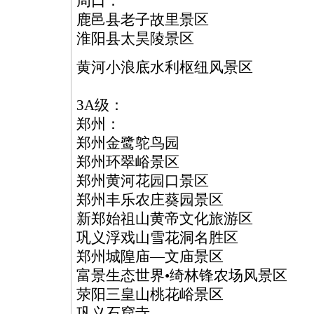
周口：
鹿邑县老子故里景区
淮阳县太昊陵景区
黄河小浪底水利枢纽风景区
3A级：
郑州：
郑州金鹭鸵鸟园
郑州环翠峪景区
郑州黄河花园口景区
郑州丰乐农庄葵园景区
新郑始祖山黄帝文化旅游区
巩义浮戏山雪花洞名胜区
郑州城隍庙—文庙景区
富景生态世界•绮林锋农场风景区
荥阳三皇山桃花峪景区
巩义石窟寺