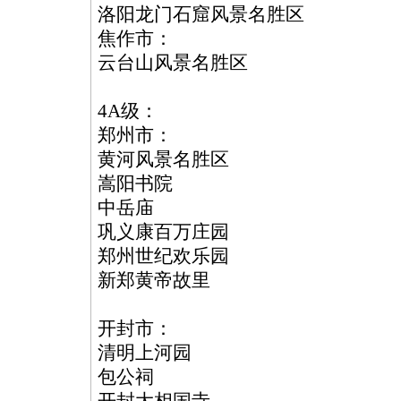
洛阳龙门石窟风景名胜区
焦作市：
云台山风景名胜区
4A级：
郑州市：
黄河风景名胜区
嵩阳书院
中岳庙
巩义康百万庄园
郑州世纪欢乐园
新郑黄帝故里
开封市：
清明上河园
包公祠