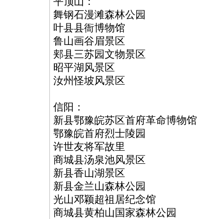
平顶山：
舞钢石漫滩森林公园
叶县县衙博物馆
鲁山画谷眉景区
郏县三苏园文物景区
昭平湖风景区
汝州怪坡风景区
信阳：
新县鄂豫皖苏区首府革命博物馆
鄂豫皖首府烈士陵园
许世友将军故里
商城县汤泉池风景区
新县香山湖景区
新县金兰山森林公园
光山邓颖超祖居纪念馆
商城县黄柏山国家森林公园