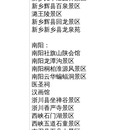
新乡辉县百泉景区
潞王陵景区
新乡辉县回龙景区
新乡新乡县龙泉苑
南阳：
南阳社旗山陕会馆
南阳龙潭沟景区
南阳桐柏淮源风景区
南阳云华蝙蝠洞景区
医圣祠
汉画馆
浙川县坐禅谷景区
浙川香严寺景区
西峡石门湖景区
西峡五道石童景区