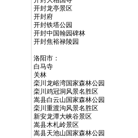
开封大相国寺
开封龙亭景区
开封府
开封铁塔公园
开封中国翰园碑林
开封焦裕禄陵园
洛阳市：
白马寺
关林
栾川龙峪湾国家森林公园
栾川鸡冠洞风景名胜区
嵩县白云山国家森林公园
栾川重渡沟风景名胜区
新安龙潭大峡谷景区
嵩县木札岭景区
嵩县天池山国家森林公园