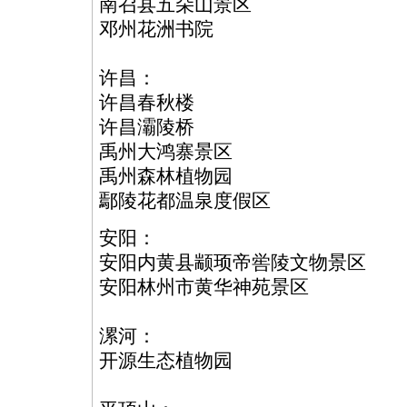
南召县五朵山景区
邓州花洲书院
许昌：
许昌春秋楼
许昌灞陵桥
禹州大鸿寨景区
禹州森林植物园
鄢陵花都温泉度假区
安阳：
安阳内黄县颛顼帝喾陵文物景区
安阳林州市黄华神苑景区
漯河：
开源生态植物园