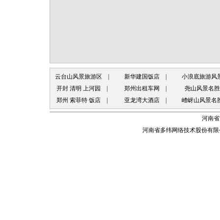
云台山风景旅游区
|
新华建国饭店
|
小浪底旅游风
开封 清明 上河园
|
郑州出租车网
|
尧山风景名胜
郑州 索菲特 饭店
|
亚龙湾大酒店
|
嵖岈山风景名
河南省
河南省多纬网络技术股份有限