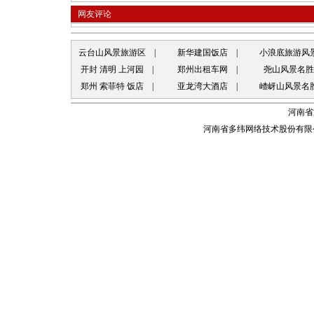
网友评论
云台山风景旅游区
|
新华建国饭店
|
小浪底旅游风
开封 清明 上河园
|
郑州出租车网
|
尧山风景名胜
郑州 索菲特 饭店
|
亚龙湾大酒店
|
嵖岈山风景名
河南省
河南省多纬网络技术股份有限