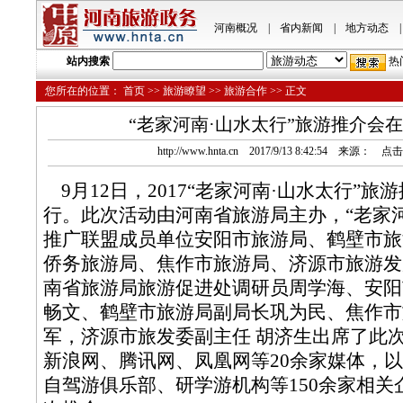
河南概况
|
省内新闻
|
地方动态
|
站内搜索
热
您所在的位置：
首页
>>
旅游瞭望
>>
旅游合作
>> 正文
“老家河南·山水太行”旅游推介会
http://www.hnta.cn 2017/9/13 8:42:54 来源： 点
9月12日，2017“老家河南·山水太行”旅
行。此次活动由河南省旅游局主办，“老家河
推广联盟成员单位安阳市旅游局、鹤壁市旅
侨务旅游局、焦作市旅游局、济源市旅游发
南省旅游局旅游促进处调研员周学海、安阳
畅文、鹤壁市旅游局副局长巩为民、焦作市
军，济源市旅发委副主任 胡济生出席了此
新浪网、腾讯网、凤凰网等20余家媒体，
自驾游俱乐部、研学游机构等150余家相关