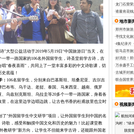
·
龙门石窟荣
·
谁最肯花钱
地市新
·
郑州市旅游
·
寻找文化旅
·
4集纪录片
·
驻马店市旅
大型公益活动于2019年5月19日“中国旅游日”当天，在
·
好消息！郑
个一带一路国家的106名外国留学生，诗圣堂前学古诗，吉
·
万余盏手工
唱“春夜喜雨”，共同上了一堂丰富多彩的中文诗歌课，切
·
古城开封掀
历史底蕴！
·
联合国世界
学：
106名留学生，分别来自巴基斯坦、坦桑尼亚、吉尔吉
津巴布韦、乌干达、老挝、泰国、马来西亚、越南、俄罗
亚、乌兹别克斯坦、乌拉圭等20多个一带一路国家，身着各
故里，在这里边学边唱边跳，让古色书香的杜甫故里也立时
视频新
。
了“外国留学生中文研学”项目，让外国留学生到中国的名
、诗歌，感受和触摸中国文化和历史的魅力！比起课堂教
外教研学”新方向，让学生不但能来学古诗，还能跟外国老