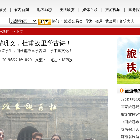
概况
|
省内新闻
|
地方动态
|
美图欣赏
|
媒体互联
|
旅游视频
|
国务院
热门：
旅游交易会
|
导游
|
省局
|
黄金周
|
音乐大典
荐新闻
>> 正文
游巩义，杜甫故里学古诗！
家留学生，到杜甫故里学古诗、学中国文化！
a.cn 2019/5/22 16:10:29 来源： 点击：
1829
次
！
旅游动
·
3部委联合
·
国家旅游局
·
旅游业撑起
·
中国旅游市
·
我局召开2
·
河南省旅游