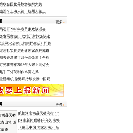
膺联合国世界旅游组织大奖
旅游？上海人第一杭州人第三
闻
更多
局召开2018年春节廉政谈话会
游发展突破口 助推开封旅游快速
《追寻宋金时代的别样生活》即将
游局扎实推进创建国家森林城市
州去香港将可以坐高铁啦！全程
灯笼将亮相2018年大宋上元灯会
起手工灯笼制作比赛之风
旅游组织 旅游可持续发展中国观
闻
更多
·
航拍河南嵩县天桥沟村：“
·
[河南新闻联播]今年河南将
·
《豫见中国 老家河南》-新