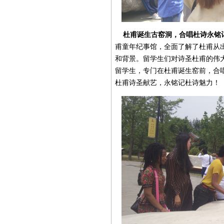
杜甫诞生古窑洞，合唱杜诗永铭
甫童年纪事馆，全面了解了杜甫从
和背景。留学生们对诗圣杜甫的伟大
留学生，专门在杜甫诞生窑前，合
杜甫诗圣献艺，永铭记杜诗魅力！