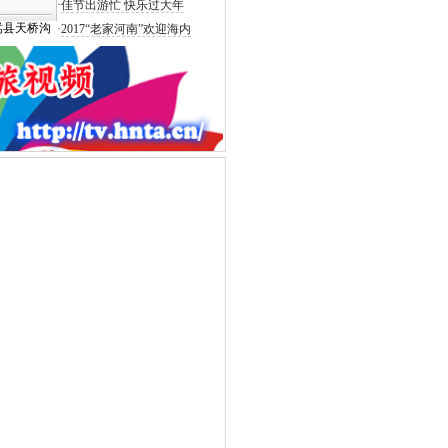
·
佳节出游忙 快乐过大年
嵩县天桥沟
·
2017“老家河南”欢迎海内