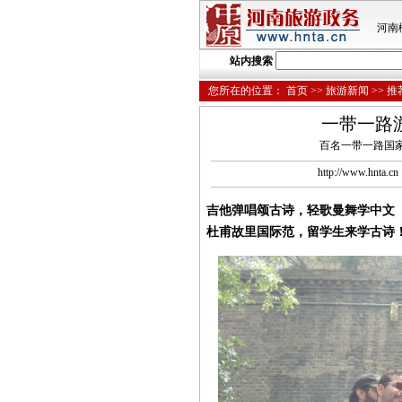
河南
站内搜索
您所在的位置：
首页
>>
旅游新闻
>>
推
一带一路
百名一带一路国
http://www.hnt
吉他弹唱颂古诗，轻歌曼舞学中文
杜甫故里国际范，留学生来学古诗