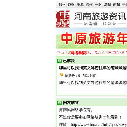
郑州
|
鹤壁
|
济源
|
焦作
|
开封
|
洛阳
|
南阳
|
平
·
本站旅游论坛全新改版，欢迎新老网友踊跃参
团度假
网络学院
姓氏寻根游
旅游论坛
已解决
哪里可以找到英文导游往年的笔试试题
悬赏分：0
-
解决时间：
哪里可以找到英文导游往年的笔试试题
网友解答
河南风网络学院有。
不过你需要参加网络培训才能看到！
详情：http://www.hnta.cn/Info/lyzx/kswy