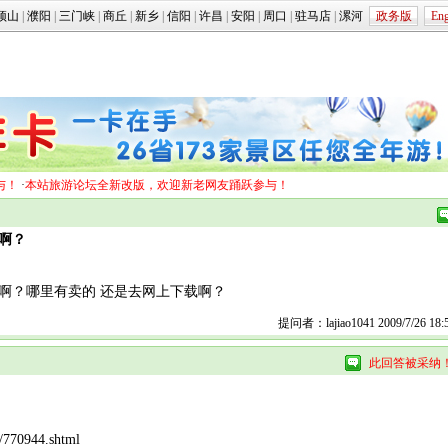
顶山
|
濮阳
|
三门峡
|
商丘
|
新乡
|
信阳
|
许昌
|
安阳
|
周口
|
驻马店
|
漯河
政务版
Eng
与！
·
本站旅游论坛全新改版，欢迎新老网友踊跃参与！
啊？
啊？哪里有卖的 还是去网上下载啊？
提问者：lajiao1041 2009/7/26 18:5
此回答被采纳
/770944.shtml