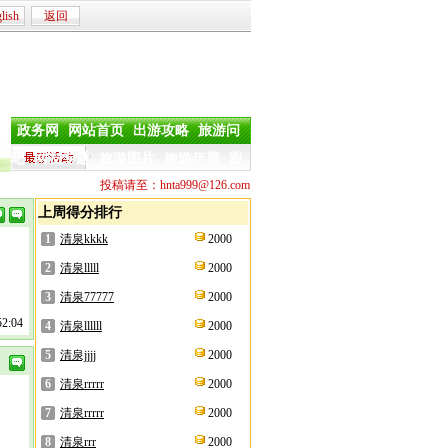
lish
返回
政务网
网站首页
出游攻略
旅游问
吧
网友专题
旅游图片
旅游年票
跟
投稿请至：hnta999@126.com
上周得分排行
1
清泉kkkk
2000
2
清泉lllll
2000
3
清泉77777
2000
2:04
4
清泉llllll
2000
5
清泉jjjj
2000
！
6
清泉rrrrr
2000
7
清泉rrrrr
2000
8
清泉rrr
2000