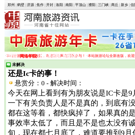
郑州
|
鹤壁
|
济源
|
焦作
|
开封
|
洛阳
|
南阳
|
平顶山
|
濮阳
|
三门峡
|
商丘
|
新乡
|
信
·
本站旅游论坛全新改版，欢迎新老网友踊跃参与！
·
本站旅游论坛全新改版，欢迎
团度假
网络学院
姓氏寻根游
旅游论坛
未解决
还是Ic卡的事！
悬赏分：0
-
解决时间：
今天在网上看到有为朋友说是IC卡是9
一下有关负责人是不是真的，到底有
都在这等着，都快疯掉了，如果真的是
事效率太低了，而且是不是也太没有诚
旬，现在都七月底了，难道要推到9月