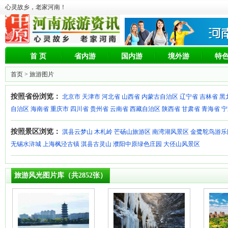
心灵故乡，老家河南！
首 页
省内游
国内游
境外游
特
首页
> 旅游图片
按照省份浏览：
北京市
天津市
河北省
山西省
内蒙古自治区
辽宁省
吉林省
黑
自治区
海南省
重庆市
四川省
贵州省
云南省
西藏自治区
陕西省
甘肃省
青海省
宁
按照景区浏览：
淇县云梦山
木札岭
芒砀山旅游区
南湾湖风景区
金鹭鸵鸟游乐
无锡水浒城
上海枫泾古镇
淇县古灵山
濮阳中原绿色庄园
大伾山风景区
旅游风光图片库（共2852张）