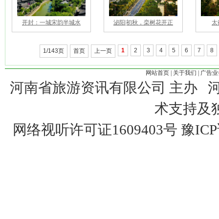
开封：一城宋韵半城水
泌阳|初秋，栾树花开正
太
1
2
3
4
5
6
7
8
1/143页
首页
上一页
网站首页
|
关于我们
|
广告业
河南省旅游资讯有限公司 主办 
术支持及
网络视听许可证1609403号
豫ICP