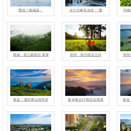
图说丨柘城县：‌
太行大峡谷冰挂：“童
河南
商城：茶山新雨后 翠屏
郑州：秋日阳光正好
郑州
新县：满目青山绿意浓
新乡南太行|雨后仙境美
新县