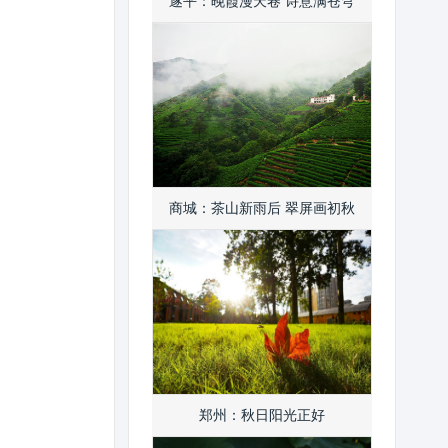
遂平：晚霞漫天卷 诗意满苍穹
商城：茶山新雨后 翠屏画初秋
郑州：秋日阳光正好