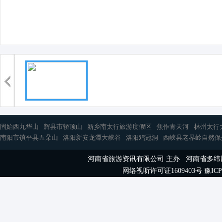
固始西九华山
辉县市轿顶山
新乡南太行旅游度假区
焦作青天河
林州太行
南阳市镇平县五朵山
洛阳新安龙潭大峡谷
洛阳鸡冠洞
西峡县老界岭自然保
河南省旅游资讯有限公司 主办 河南省多
网络视听许可证1609403号
豫ICP