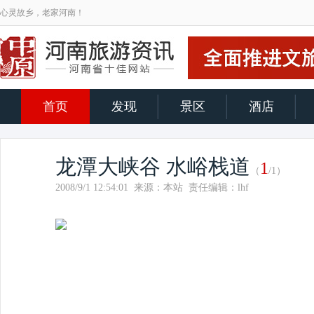
心灵故乡，老家河南！
首页
发现
景区
酒店
龙潭大峡谷 水峪栈道
1
（
/1）
2008/9/1 12:54:01 来源：本站 责任编辑：lhf