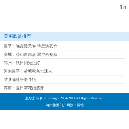
1
/
1
美图欣赏推荐
遂平：晚霞漫天卷 诗意满苍穹
商城：茶山新雨后 翠屏画初秋
郑州：秋日阳光正好
河南遂平：荷塘秋色也迷人
睢县睡莲争奇斗艳
漯河：夏日荷花始盛开
版权所有 (C) Copyright 2004-2011 All Rights Reserved.
河南旅游门户网旗下网站