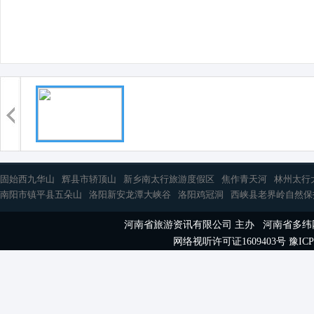
固始西九华山
辉县市轿顶山
新乡南太行旅游度假区
焦作青天河
林州太行
南阳市镇平县五朵山
洛阳新安龙潭大峡谷
洛阳鸡冠洞
西峡县老界岭自然保
河南省旅游资讯有限公司 主办 河南省多
网络视听许可证1609403号
豫ICP