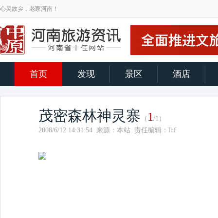
心灵故乡，老家河南！
首页
发现
景区
酒店
茂密森林神灵寨
1
（
/1）
2008/6/12 14:31:54 来源：本站 责任编辑：lhf