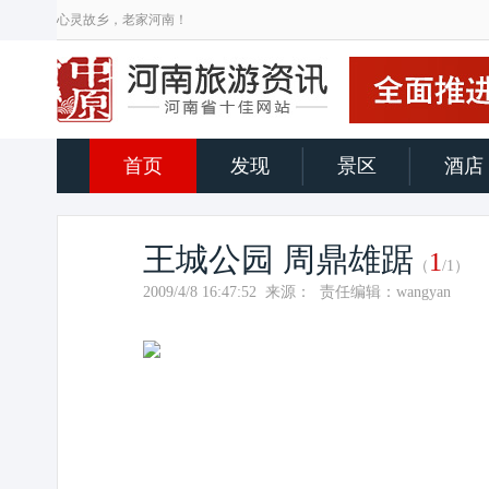
心灵故乡，老家河南！
首页
发现
景区
酒店
王城公园 周鼎雄踞
1
（
/1）
2009/4/8 16:47:52 来源： 责任编辑：wangyan