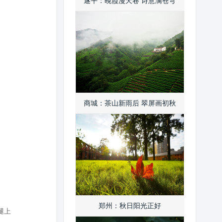
遂平：晚霞漫天卷 诗意满苍穹
商城：茶山新雨后 翠屏画初秋
郑州：秋日阳光正好
腿上