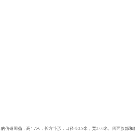
仿铜周鼎，高4.7米，长方斗形，口径长3.9米，宽3.08米。四面腹部和