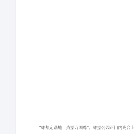
“雄都定鼎地，势据万国尊”。雄据公园正门内高台上的