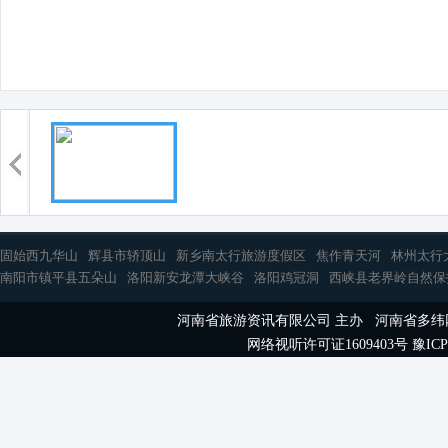
固始西九华山
辉县市轿顶山
新乡南太行旅游度假区
焦作青天河
林州太行
南阳市镇平县五朵山
洛阳新安龙潭大峡谷
洛阳鸡冠洞
西峡县老界岭自然保
河南省旅游资讯有限公司 主办 河南省多
网络视听许可证1609403号
豫ICP