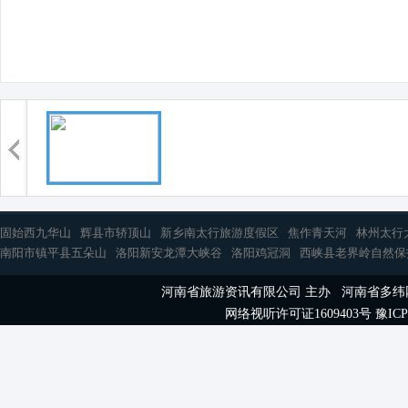
固始西九华山
辉县市轿顶山
新乡南太行旅游度假区
焦作青天河
林州太行
南阳市镇平县五朵山
洛阳新安龙潭大峡谷
洛阳鸡冠洞
西峡县老界岭自然保
河南省旅游资讯有限公司 主办 河南省多
网络视听许可证1609403号
豫ICP