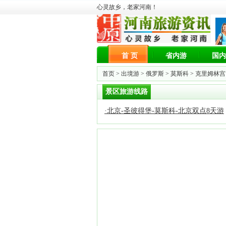
心灵故乡，老家河南！
首 页
省内游
国内
首页 >
出境游
>
俄罗斯
>
莫斯科
>
克里姆林宫
景区旅游线路
·
北京-圣彼得堡-莫斯科-北京双点8天游