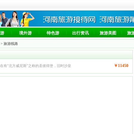
游
境外游
特色游
出行资讯
旅游美图
旅
> 旅游线路
￥11450
在有“北方威尼斯”之称的圣彼得堡，旧时沙皇