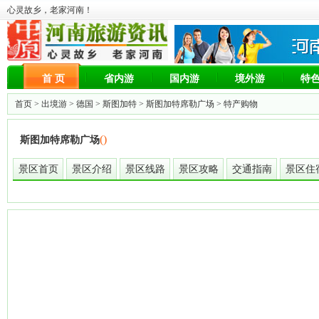
心灵故乡，老家河南！
首 页
省内游
国内游
境外游
特
首页 >
出境游
>
德国
>
斯图加特
>
斯图加特席勒广场
> 特产购物
()
斯图加特席勒广场
景区首页
景区介绍
景区线路
景区攻略
交通指南
景区住