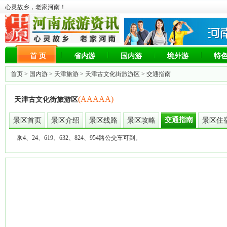
心灵故乡，老家河南！
首 页
省内游
国内游
境外游
特
首页 >
国内游
>
天津旅游
>
天津古文化街旅游区
> 交通指南
(AAAAA)
天津古文化街旅游区
交通指南
景区首页
景区介绍
景区线路
景区攻略
景区住
乘4、24、619、632、824、954路公交车可到。