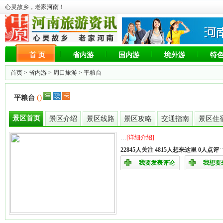
心灵故乡，老家河南！
首 页
省内游
国内游
境外游
特
首页 >
省内游
>
周口旅游
> 平粮台
()
平粮台
景区首页
景区介绍
景区线路
景区攻略
交通指南
景区住
…
[详细介绍]
22845人关注 4815人想来这里 0人点评
我要发表评论
我想要