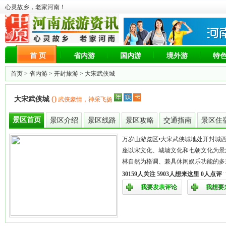
心灵故乡，老家河南！
首 页
省内游
国内游
境外游
特
首页 >
省内游
>
开封旅游
> 大宋武侠城
()
大宋武侠城
武侠豪情，神采飞扬
景区首页
景区介绍
景区线路
景区攻略
交通指南
景区住
万岁山游览区•大宋武侠城地处开封城西
座以宋文化、城墙文化和七朝文化为景
林自然为格调、兼具休闲娱乐功能的多
30159人关注 5903人想来这里 0人点评
我要发表评论
我想要