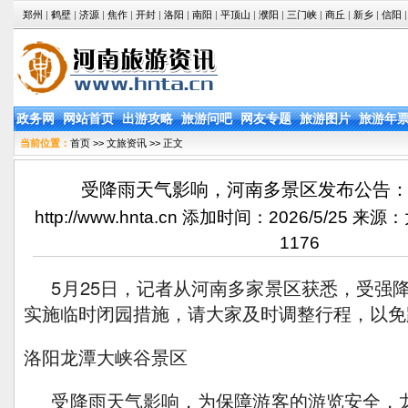
郑州
|
鹤壁
|
济源
|
焦作
|
开封
|
洛阳
|
南阳
|
平顶山
|
濮阳
|
三门峡
|
商丘
|
新乡
|
信阳
|
政务网
网站首页
出游攻略
旅游问吧
网友专题
旅游图片
旅游年
当前位置：
首页
>>
文旅资讯
>> 正文
受降雨天气影响，河南多景区发布公告
http://www.hnta.cn 添加时间：2026/5/25
1176
5月25日，记者从河南多家景区获悉，受强
实施临时闭园措施，请大家及时调整行程，以免
洛阳龙潭大峡谷景区
受降雨天气影响，为保障游客的游览安全，龙