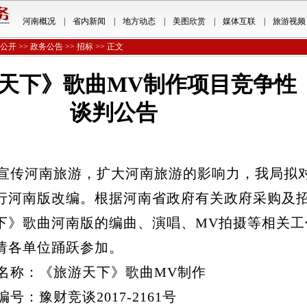
河南概况
|
省内新闻
|
地方动态
|
美图欣赏
|
媒体互联
|
旅游视频
公开
>>
政务公告
>>
招标
>> 正文
天下》歌曲MV制作项目竞争性
谈判公告
传河南旅游，扩大河南旅游的影响力，我局拟
行河南版改编。根据河南省政府有关政府采购及
下》歌曲河南版的编曲、演唱、MV拍摄等相关工
请各单位踊跃参加。
称：《旅游天下》歌曲MV制作
：豫财竞谈2017-2161号