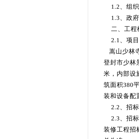
1.2、组
1.3、政府采
二、工程
2.1、项
嵩山少林寺
登封市少林
米，内部设
筑面积38
装和设备配
2.2、招
2.3、招
装修工程招