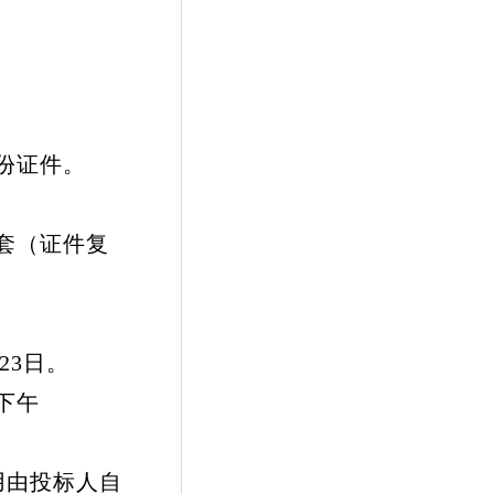
份证件。
套（证件复
23日。
下午
用由投标人自