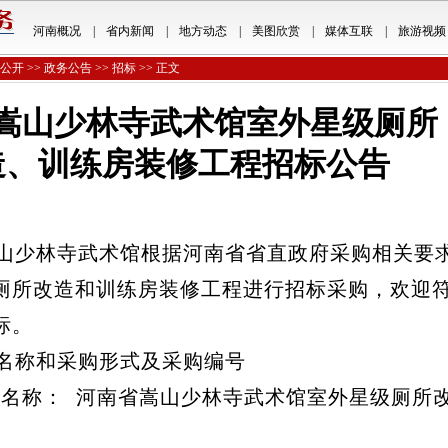
河南概况
|
省内新闻
|
地方动态
|
美图欣赏
|
媒体互联
|
旅游视频
公开
>>
政务公告
>>
招标
>> 正文
嵩山少林寺武术馆室外星级厕所
造、训练房装修工程招标公告
少林寺武术馆根据河南省省直政府采购相关要
厕所改造和训练房装修工程进行招标采购，欢迎
标。
名称和采购形式及采购编号
目名称： 河南省嵩山少林寺武术馆室外星级厕所