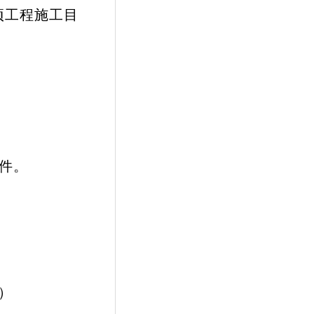
项工程施工目
件。
间）