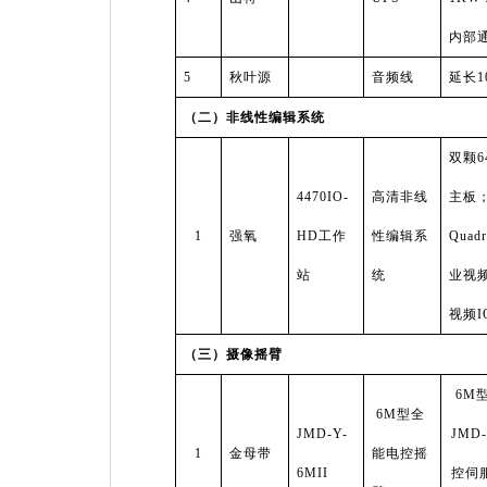
内部
5
秋叶源
音频线
延长
1
（二）非线性编辑系统
双颗
6
4470IO-
高清非
线
主板
1
强氧
HD
工作
性编辑系
Quad
站
统
业视
视频
I
（三）摄像摇臂
6M
6M
型全
JMD-Y-
JMD-
1
金母带
能电控摇
6MII
控伺