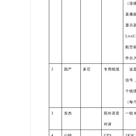
（连
直播
显示
LiveC
航空
作台
2
国产
多芯
专用线缆
这是
信号
个线
（每
3
东杰
双向语音
一组
对讲
4
山特
UPS
1KW